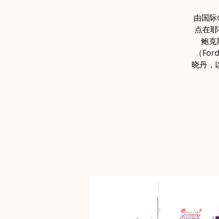
由国际
点在耶
鲍克
（Fo
晓丹，