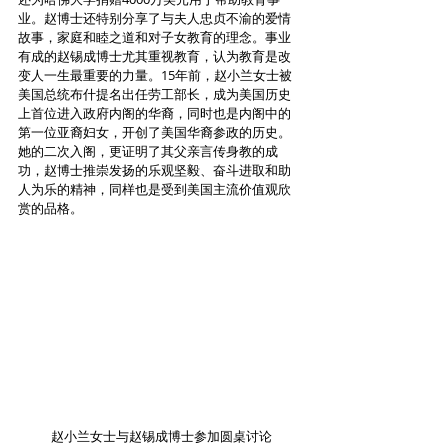
业。赵博士还特别分享了与夫人忠贞不渝的爱情
故事，家庭和睦之道和对子女教育的理念。事业
有成的赵锡成博士尤其重视教育，认为教育是改
变人一生最重要的力量。15年前，赵小兰女士被
美国总统布什提名出任劳工部长，成为美国历史
上首位进入政府内阁的华裔，同时也是内阁中的
第一位亚裔妇女，开创了美国华裔参政的历史。
她的二次入阁，更证明了其父亲言传身教的成
功，赵博士推崇发扬的乐观坚毅、奋斗进取和助
人为乐的精神，同样也是受到美国主流价值观欣
赏的品格。
 赵小兰女士与赵锡成博士参加圆桌讨论