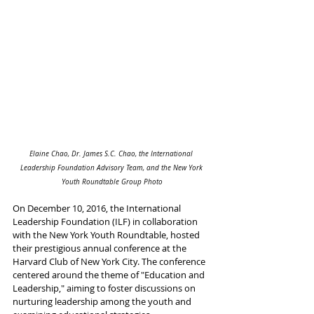
Elaine Chao, Dr. James S.C. Chao, the International 
Leadership Foundation Advisory Team, and the New York 
Youth Roundtable Group Photo
On December 10, 2016, the International 
Leadership Foundation (ILF) in collaboration 
with the New York Youth Roundtable, hosted 
their prestigious annual conference at the 
Harvard Club of New York City. The conference 
centered around the theme of "Education and 
Leadership," aiming to foster discussions on 
nurturing leadership among the youth and 