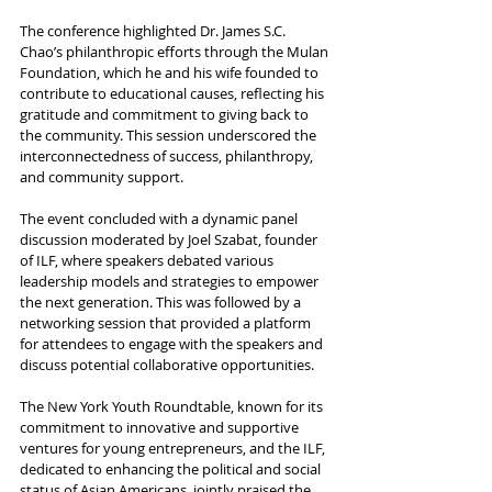
The conference highlighted Dr. James S.C. 
Chao’s philanthropic efforts through the Mulan 
Foundation, which he and his wife founded to 
contribute to educational causes, reflecting his 
gratitude and commitment to giving back to 
the community. This session underscored the 
interconnectedness of success, philanthropy, 
and community support.
The event concluded with a dynamic panel 
discussion moderated by Joel Szabat, founder 
of ILF, where speakers debated various 
leadership models and strategies to empower 
the next generation. This was followed by a 
networking session that provided a platform 
for attendees to engage with the speakers and 
discuss potential collaborative opportunities.
The New York Youth Roundtable, known for its 
commitment to innovative and supportive 
ventures for young entrepreneurs, and the ILF, 
dedicated to enhancing the political and social 
status of Asian Americans, jointly praised the 