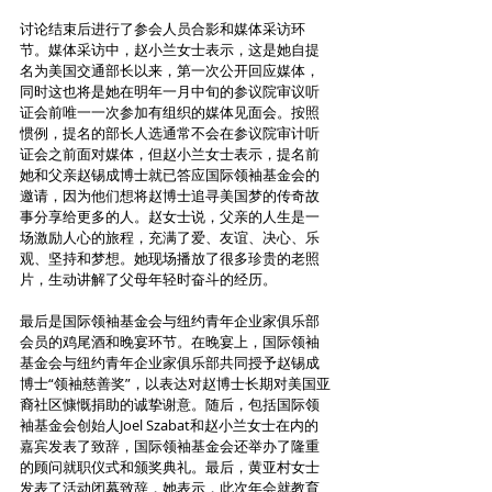
讨论结束后进行了参会人员合影和媒体采访环
节。媒体采访中，赵小兰女士表示，这是她自提
名为美国交通部长以来，第一次公开回应媒体，
同时这也将是她在明年一月中旬的参议院审议听
证会前唯一一次参加有组织的媒体见面会。按照
惯例，提名的部长人选通常不会在参议院审计听
证会之前面对媒体，但赵小兰女士表示，提名前
她和父亲赵锡成博士就已答应国际领袖基金会的
邀请，因为他们想将赵博士追寻美国梦的传奇故
事分享给更多的人。赵女士说，父亲的人生是一
场激励人心的旅程，充满了爱、友谊、决心、乐
观、坚持和梦想。她现场播放了很多珍贵的老照
片，生动讲解了父母年轻时奋斗的经历。
最后是国际领袖基金会与纽约青年企业家俱乐部
会员的鸡尾酒和晚宴环节。在晚宴上，国际领袖
基金会与纽约青年企业家俱乐部共同授予赵锡成
博士“领袖慈善奖”，以表达对赵博士长期对美国亚
裔社区慷慨捐助的诚挚谢意。随后，包括国际领
袖基金会创始人Joel Szabat和赵小兰女士在内的
嘉宾发表了致辞，国际领袖基金会还举办了隆重
的顾问就职仪式和颁奖典礼。最后，黄亚村女士
发表了活动闭幕致辞，她表示，此次年会就教育