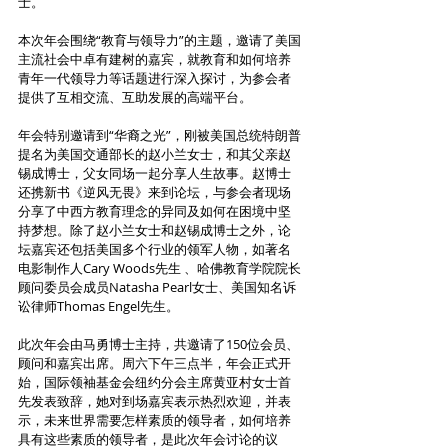
士。
本次年会围绕“教育与领导力”的主题，邀请了美国
主流社会中卓有建树的嘉宾，就教育和如何培养
青年一代领导力等话题进行深入探讨，为参会者
提供了互相交流、互助发展的高端平台。
年会特别邀请到“华裔之光”，刚被美国总统特朗普
提名为美国交通部长的赵小兰女士，和其父亲赵
锡成博士，父女同场一起分享人生故事。赵博士
还携新书《逆风无畏》来到论坛，与参会者现场
分享了中西方教育理念的异同及如何在困境中坚
持梦想。除了赵小兰女士和赵锡成博士之外，论
坛嘉宾还包括美国多个行业的领军人物，如著名
电影制作人Cary Woods先生 、哈佛教育学院院长
顾问委员会成员Natasha Pearl女士、美国知名诉
讼律师Thomas Engel先生。
此次年会由马勇博士主持，共邀请了150位会员、
顾问和嘉宾出席。周六下午三点半，年会正式开
始，国际领袖基金会纽约分会主席黄亚村女士首
先发表致辞，她对到场嘉宾表示热烈欢迎，并表
示，未来世界需要怎样素质的领导者，如何培养
具有这些素质的领导者，是此次年会讨论的议