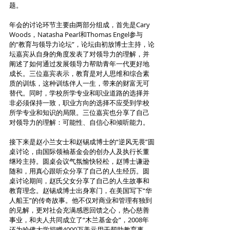
题。
年会的讨论环节主要由两部分组成，首先是Cary 
Woods，Natasha Pearl和Thomas Engel参与
的“教育与领导力论坛”，论坛由初放博士主持，论
坛嘉宾从自身的角度发表了对领导力的理解，并
阐述了如何通过发展领导力帮助青年一代更好地
成长。三位嘉宾表示，教育是对人思维和综合素
质的训练，这种训练伴人一生，带来的财富无可
替代。同时，学校所学专业和职业道路的选择并
非必须保持一致，职业方向的选择不应受到学校
所学专业和知识的局限。三位嘉宾也分享了自己
对领导力的理解：可能性、自信心和倾听能力。
接下来是赵小兰女士和赵锡成博士的“逆风无畏”圆
桌讨论，由国际领袖基金会的创办人及执行长董
继玲主持。圆桌会议气氛愉快轻松，赵博士谦逊
随和，用真心跟听众分享了自己的人生经历。圆
桌讨论期间，赵氏父女分享了自己的人生故事和
教育理念。赵锡成博士出身寒门，在美国写下“华
人船王”的传奇故事。他不仅对商业和管理有独到
的见解，更对社会充满感恩回馈之心，热心慈善
事业，和夫人共同成立了“木兰基金会”，2008年
还为哈佛大学捐赠4000万美元用于帮助教育事