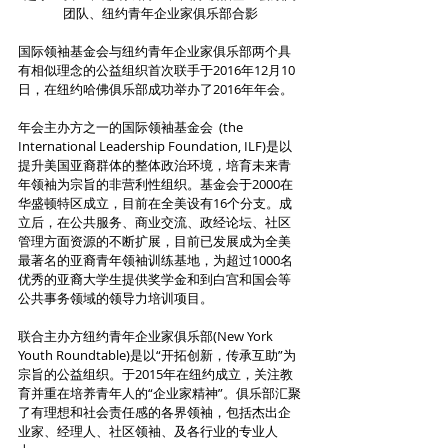
团队、纽约青年企业家俱乐部合影
国际领袖基金会与纽约青年企业家俱乐部两个具
有相似理念的公益组织首次联手于2016年12月10
日，在纽约哈佛俱乐部成功举办了2016年年会。
年会主办方之一的国际领袖基金会  (the 
International Leadership Foundation, ILF)是以
提升美国亚裔群体的整体政治环境，培育未来青
年领袖为宗旨的非营利性组织。基金会于2000在
华盛顿特区成立，目前在全美设有16个分支。成
立后，在公共服务、商业交流、政经论坛、社区
管理方面资源的不断扩展，目前已发展成为全美
最著名的亚裔青年领袖训练基地，为超过1000名
优秀的亚裔大学生提供奖学金和到白宫和国会等
公共事务领域的领导力培训项目。
联合主办方纽约青年企业家俱乐部(New York 
Youth Roundtable)是以“开拓创新，传承互助”为
宗旨的公益组织。于2015年在纽约成立，关注教
育并重在培养青年人的“企业家精神”。俱乐部汇聚
了有理想和社会责任感的各界领袖，包括杰出企
业家、经理人、社区领袖、及各行业的专业人