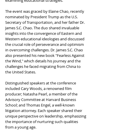
examining educational strategies.
The event was graced by Elaine Chao, recently 
nominated by President Trump as the U.S. 
Secretary of Transportation, and her father Dr. 
James S.C. Chao. The duo shared invaluable 
insights into the convergence of Eastern and 
Western educational ideologies and discussed 
the crucial role of perseverance and optimism 
in overcoming challenges. Dr. James S.C. Chao 
also presented his new book "Fearless Against 
the Wind," which details his journey and the 
challenges he faced migrating from China to 
the United States.
Distinguished speakers at the conference 
included Cary Woods, a renowned film 
producer; Natasha Pearl, a member of the 
Advisory Committee at Harvard Business 
School; and Thomas Engel, a well-known 
litigation attorney. Each speaker shared their 
unique perspective on leadership, emphasizing 
the importance of nurturing such qualities 
from a young age.