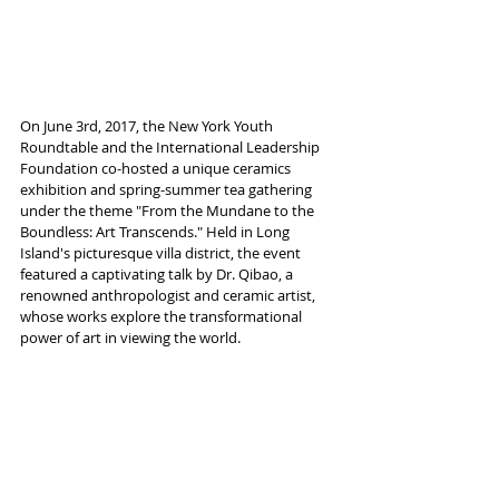
On June 3rd, 2017, the New York Youth 
Roundtable and the International Leadership 
Foundation co-hosted a unique ceramics 
exhibition and spring-summer tea gathering 
under the theme "From the Mundane to the 
Boundless: Art Transcends." Held in Long 
Island's picturesque villa district, the event 
featured a captivating talk by Dr. Qibao, a 
renowned anthropologist and ceramic artist, 
whose works explore the transformational 
power of art in viewing the world.