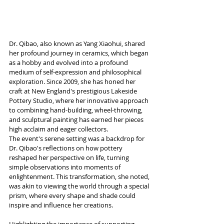
Dr. Qibao, also known as Yang Xiaohui, shared 
her profound journey in ceramics, which began 
as a hobby and evolved into a profound 
medium of self-expression and philosophical 
exploration. Since 2009, she has honed her 
craft at New England's prestigious Lakeside 
Pottery Studio, where her innovative approach 
to combining hand-building, wheel-throwing, 
and sculptural painting has earned her pieces 
high acclaim and eager collectors.
The event's serene setting was a backdrop for 
Dr. Qibao's reflections on how pottery 
reshaped her perspective on life, turning 
simple observations into moments of 
enlightenment. This transformation, she noted, 
was akin to viewing the world through a special 
prism, where every shape and shade could 
inspire and influence her creations.