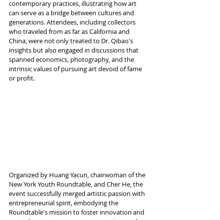
contemporary practices, illustrating how art 
can serve as a bridge between cultures and 
generations. Attendees, including collectors 
who traveled from as far as California and 
China, were not only treated to Dr. Qibao's 
insights but also engaged in discussions that 
spanned economics, photography, and the 
intrinsic values of pursuing art devoid of fame 
or profit.
Organized by Huang Yacun, chairwoman of the 
New York Youth Roundtable, and Cher He, the 
event successfully merged artistic passion with 
entrepreneurial spirit, embodying the 
Roundtable's mission to foster innovation and 