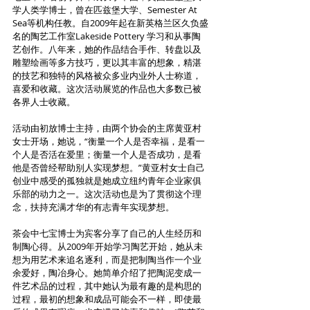
学人类学博士，曾在匹兹堡大学、Semester At 
Sea等机构任教。自2009年起在新英格兰区久负盛
名的陶艺工作室Lakeside Pottery 学习和从事陶
艺创作。八年来，她的作品结合手作、转盘以及
雕塑绘画等多方技巧，更以其丰富的想象，精湛
的技艺和独特的风格被众多业内业外人士称道，
喜爱和收藏。这次活动展览的作品也大多数已被
各界人士收藏。
活动由初放博士主持，由两个协会的主席黄亚村
女士开场，她说，“衡量一个人是否幸福，是看一
个人是否活在爱里；衡量一个人是否成功，是看
他是否曾经帮助别人实现梦想。”黄亚村女士自己
创业中感受的孤独就是她成立纽约青年企业家俱
乐部的动力之一。这次活动也是为了贯彻这个理
念，扶持充满才华的有志青年实现梦想。
茶会中七宝博士为宾客分享了自己的人生经历和
制陶心得。从2009年开始学习陶艺开始，她从未
想为用艺术来追名逐利，而是把制陶当作一个业
余爱好，陶冶身心。她简单介绍了把陶泥变成一
件艺术品的过程，其中她认为最有趣的是构思的
过程，最初的想象和成品可能会不一样，即使最