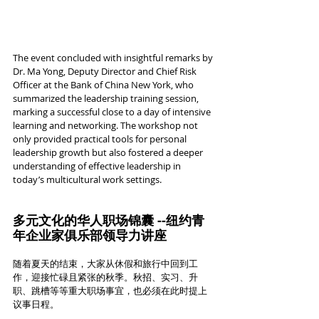
The event concluded with insightful remarks by 
Dr. Ma Yong, Deputy Director and Chief Risk 
Officer at the Bank of China New York, who 
summarized the leadership training session, 
marking a successful close to a day of intensive 
learning and networking. The workshop not 
only provided practical tools for personal 
leadership growth but also fostered a deeper 
understanding of effective leadership in 
today’s multicultural work settings.
多元文化的华人职场锦囊 --纽约青
年企业家俱乐部领导力讲座
随着夏天的结束，大家从休假和旅行中回到工
作，迎接忙碌且紧张的秋季。秋招、实习、升
职、跳槽等等重大职场事宜，也必须在此时提上
议事日程。