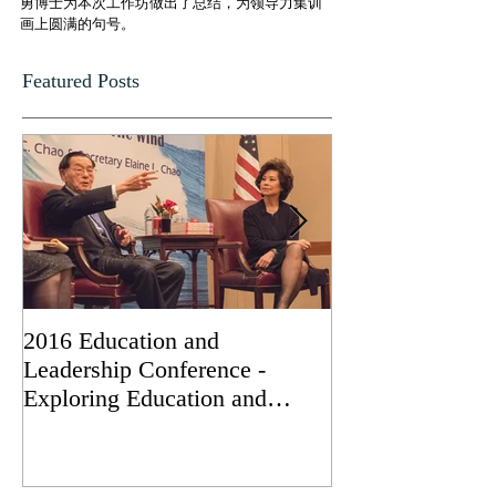
勇博士为本次工作坊做出了总结，为领导力集训
画上圆满的句号。
Featured Posts
2016 Education and
Kaiyuan Wang, 
Leadership Conference -
Dongjun Gang, 
Exploring Education and
received the "Pr
Leadership at Annual
Volunteer Servi
Gathering with Secretary
while Dr. James
Elaine Chao
was honored wit