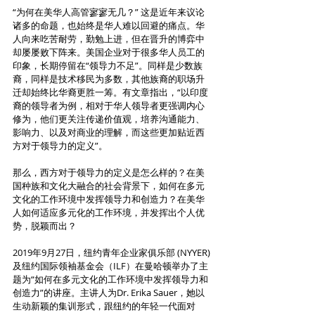
“为何在美华人高管寥寥无几？” 这是近年来议论
诸多的命题，也始终是华人难以回避的痛点。华
人向来吃苦耐劳，勤勉上进，但在晋升的博弈中
却屡屡败下阵来。美国企业对于很多华人员工的
印象，长期停留在“领导力不足”。同样是少数族
裔，同样是技术移民为多数，其他族裔的职场升
迁却始终比华裔更胜一筹。有文章指出，“以印度
裔的领导者为例，相对于华人领导者更强调内心
修为，他们更关注传递价值观，培养沟通能力、
影响力、以及对商业的理解，而这些更加贴近西
方对于领导力的定义”。
那么，西方对于领导力的定义是怎么样的？在美
国种族和文化大融合的社会背景下，如何在多元
文化的工作环境中发挥领导力和创造力？在美华
人如何适应多元化的工作环境，并发挥出个人优
势，脱颖而出？
2019年9月27日，纽约青年企业家俱乐部 (NYYER) 
及纽约国际领袖基金会（ILF）在曼哈顿举办了主
题为“如何在多元文化的工作环境中发挥领导力和
创造力”的讲座。主讲人为Dr. Erika Sauer，她以
生动新颖的集训形式，跟纽约的年轻一代面对