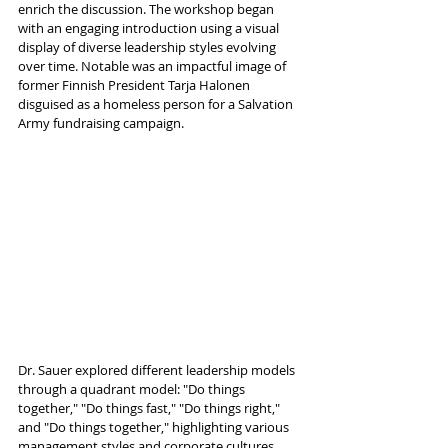
enrich the discussion. The workshop began 
with an engaging introduction using a visual 
display of diverse leadership styles evolving 
over time. Notable was an impactful image of 
former Finnish President Tarja Halonen 
disguised as a homeless person for a Salvation 
Army fundraising campaign.
Dr. Sauer explored different leadership models 
through a quadrant model: "Do things 
together," "Do things fast," "Do things right," 
and "Do things together," highlighting various 
management styles and corporate cultures. 