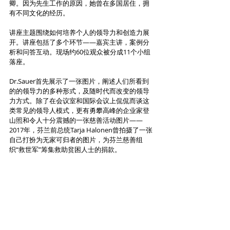
卿。因为先生工作的原因，她曾在多国居住，拥
有不同文化的经历。
讲座主题围绕如何培养个人的领导力和创造力展
开。讲座包括了多个环节——嘉宾主讲，案例分
析和问答互动。现场约60位观众被分成11个小组
落座。
Dr.Sauer首先展示了一张图片，阐述人们所看到
的的领导力的多种形式，及随时代而改变的领导
力方式。除了在会议室和国际会议上侃侃而谈这
类常见的领导人模式，更有勇攀高峰的企业家登
山照和令人十分震撼的一张慈善活动图片——
2017年，芬兰前总统Tarja Halonen曾拍摄了一张
自己打扮为无家可归者的图片，为芬兰慈善组
织“救世军”筹集救助贫困人士的捐款。